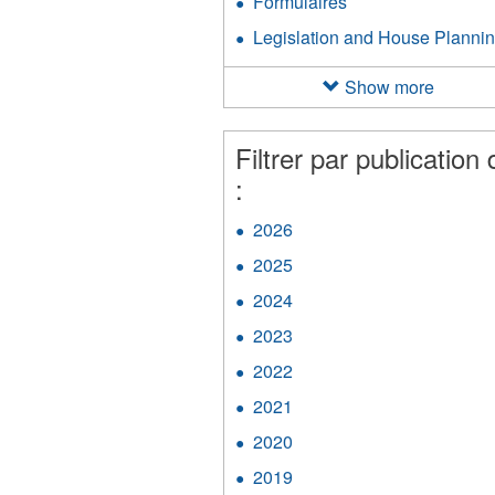
Formulaires
Apply
filter
Handbook
Formulaires
Legislation and House Planni
filter
filter
Show more
Filtrer par publication 
:
2026
Apply
2026
2025
Apply
filter
2025
2024
Apply
filter
2024
2023
Apply
filter
2023
2022
Apply
filter
2022
2021
Apply
filter
2021
2020
Apply
filter
2020
2019
Apply
filter