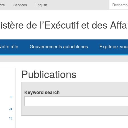
Indiquer
dre
Services
English
les
termes
istère de l’Exécutif et des Aff
à
recherc
Notre rôle
Gouvernements autochtones
Exprimez-vou
Publications
Keyword search
3
orate
74
ons
13
s