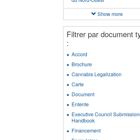
Nation
des
Show more
Métis
des
Territoires
Filtrer par document t
du
:
Nord-
Ouest
Accord
Apply
filter
Accord
Brochure
Apply
filter
Brochure
Cannabis Legalization
Apply
filter
Cannab
Carte
Apply
Legaliza
Carte
filter
Document
Apply
filter
Document
Entente
Apply
filter
Entente
Executive Council Submission
filter
Handbook
Apply
Executive
Financement
Apply
Council
Financement
Submissions