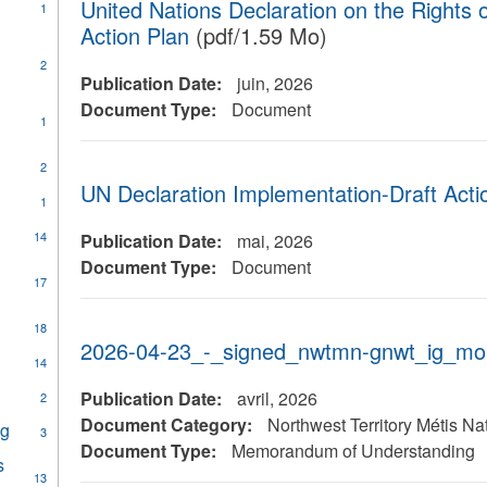
United Nations Declaration on the Rights 
1
Action Plan
(pdf/1.59 Mo)
2
Publication Date:
juin, 2026
Document Type:
Document
1
y
2
sulinés
UN Declaration Implementation-Draft Acti
y
1
habasca
sulinés
14
Publication Date:
mai, 2026
toba
Document Type:
Document
17
18
2026-04-23_-_signed_nwtmn-gnwt_ig_mo
14
Publication Date:
avril, 2026
2
Document Category:
Northwest Territory Métis Na
ng
Apply
3
Document Type:
Memorandum of Understanding
Legislation
s
and
13