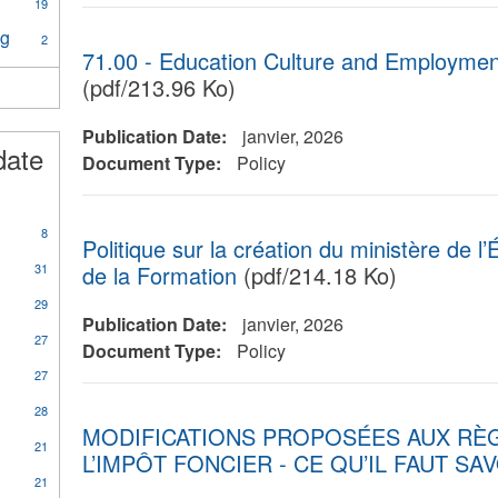
19
ng
Apply
2
71.00 - Education Culture and Employmen
Legislation
and
(pdf/213.96 Ko)
House
Planning
Publication Date:
janvier, 2026
filter
date
Document Type:
Policy
8
Politique sur la création du ministère de l’
31
de la Formation
(pdf/214.18 Ko)
29
Publication Date:
janvier, 2026
27
Document Type:
Policy
27
28
MODIFICATIONS PROPOSÉES AUX RÈG
21
L’IMPÔT FONCIER - CE QU’IL FAUT SA
21