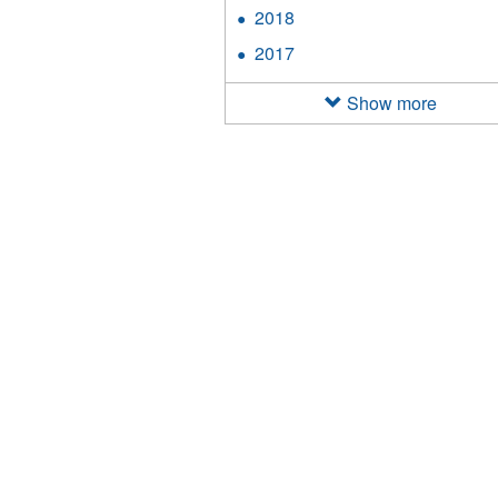
2019
2018
Apply
filter
2018
2017
Apply
filter
2017
filter
Show more