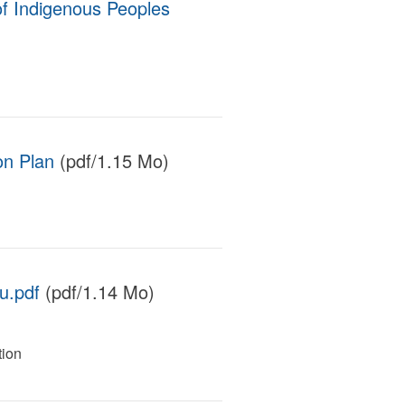
of Indigenous Peoples
on Plan
(pdf/1.15 Mo)
u.pdf
(pdf/1.14 Mo)
tion