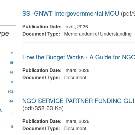
House
Planning
SSI-GNWT Intergovernmental MOU
(pdf/
filter
Publication Date:
avril, 2026
ype
Document Type:
Memorandum of Understanding
2
How the Budget Works - A Guide for NGO
15
Publication Date:
mars, 2026
14
Document Type:
Document
is
5
tion
103
NGO SERVICE PARTNER FUNDING GUI
44
(pdf/358.63 Ko)
s
1
Publication Date:
mars, 2026
8
Document Type:
Document