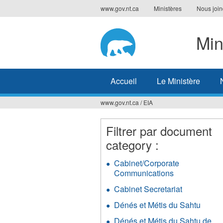
Jump
www.gov.nt.ca
Ministères
Nous join
to
navigation
Min
Accueil
Le Ministère
www.gov.nt.ca
/
EIA
Vous
êtes
Filtrer par document
category :
ici
Cabinet/Corporate
Communications
Apply
Cabinet/Corp
Cabinet Secretariat
Apply
Communicati
Cabinet
filter
Dénés et Métis du Sahtu
Apply
Secretariat
Déné
filter
Dénés et Métis du Sahtu de