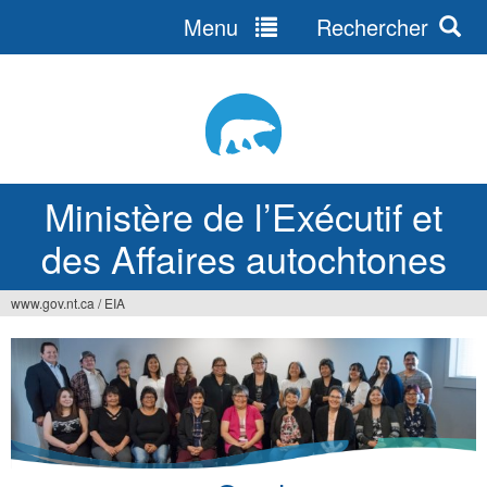
Menu
Rechercher
Jump
to
navigation
Ministère de l’Exécutif et
des Affaires autochtones
www.gov.nt.ca
/
EIA
Vous
êtes
ici