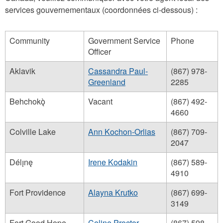
services gouvernementaux (coordonnées ci-dessous) :
Community
Government Service
Phone
Officer
Aklavik
Cassandra Paul-
(867) 978-
Greenland
2285
Behchokǫ̀
Vacant
(867) 492-
4660
Colville Lake
Ann Kochon-Orlias
(867) 709-
2047
Délı̨nę
Irene Kodakin
(867) 589-
4910
Fort Providence
Alayna Krutko
(867) 699-
3149
Fort Good Hope
Celine Proctor
(867) 598-