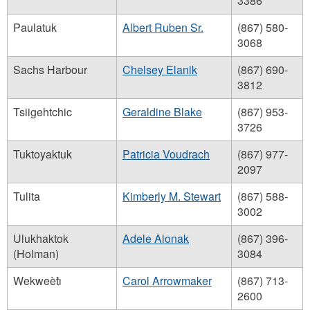
3386
Paulatuk
Albert Ruben Sr.
(867) 580-
3068
Sachs Harbour
Chelsey Elanik
(867) 690-
3812
Tsiigehtchic
Geraldine Blake
(867) 953-
3726
Tuktoyaktuk
Patricia Voudrach
(867) 977-
2097
Tulita
Kimberly M. Stewart
(867) 588-
3002
Ulukhaktok
Adele Alonak
(867) 396-
(Holman)
3084
Wekweètı̀
Carol Arrowmaker
(867) 713-
2600