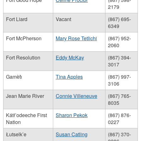
2179
Fort Liard
Vacant
(867) 695-
6349
Fort McPherson
Mary Rose Tetlichi
(867) 952-
2060
Fort Resolution
Eddy McKay
(867) 394-
3017
Gamètı̀
Tina Apples
(867) 997-
3106
Jean Marie River
Connie Villeneuve
(867) 765-
8035
Kátł’odeeche First
Sharon Pekok
(867) 876-
Nation
0227
Łutselk’e
Susan Catling
(867) 370-