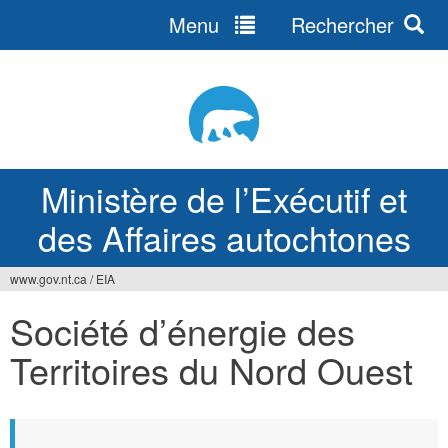
Menu
Rechercher
Jump
to
navigation
Ministère de l’Exécutif et
des Affaires autochtones
www.gov.nt.ca
/
EIA
Vous
Société d’énergie des
êtes
Territoires du Nord Ouest
ici