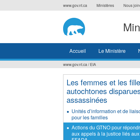
Jump
www.gov.nt.ca
Ministères
Nous join
to
navigation
Min
Accueil
Le Ministère
www.gov.nt.ca
/
EIA
Vous
êtes
Les femmes et les fill
autochtones disparues
ici
assassinées
Unités d’information et de liais
pour les familles
Actions du GTNO pour répond
aux appels à la justice liés aux
FFADA