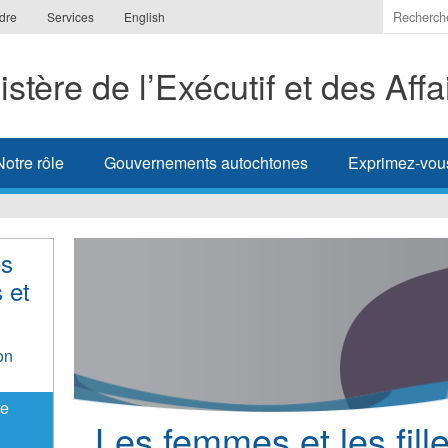
Indiquer
dre
Services
English
les
termes
istère de l’Exécutif et des Aff
à
recherc
Notre rôle
Gouvernements autochtones
Exprimez-vou
es
 et
on
re
Les femmes et les fil