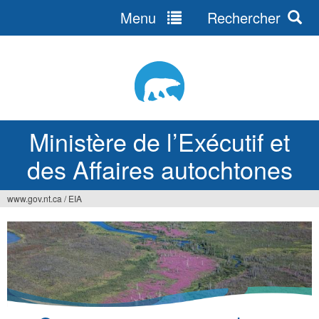
Menu
Rechercher
Jump
to
navigation
Ministère de l’Exécutif et
des Affaires autochtones
www.gov.nt.ca
/
EIA
Vous
êtes
ici