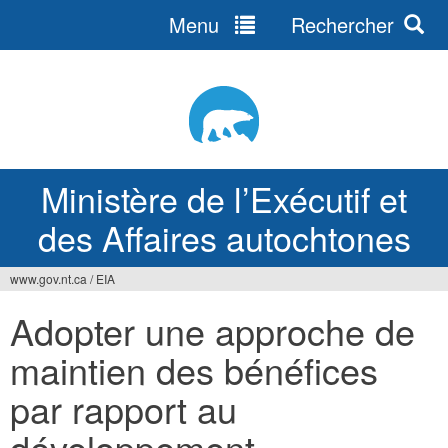
Menu
Rechercher
Jump
to
navigation
Ministère de l’Exécutif et
des Affaires autochtones
www.gov.nt.ca
/
EIA
Vous
Adopter une approche de
êtes
maintien des bénéfices
ici
par rapport au
développement