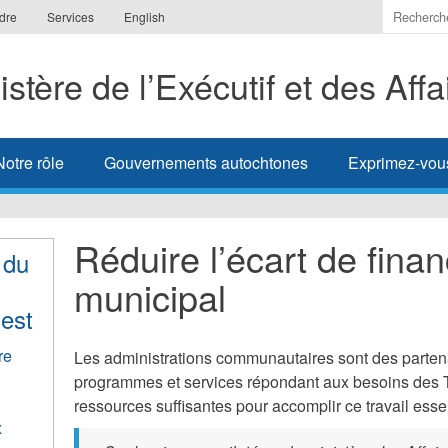
Indiquer
dre
Services
English
les
termes
istère de l’Exécutif et des Aff
à
recherc
Notre rôle
Gouvernements autochtones
Exprimez-vou
Réduire l’écart de fin
 du
municipal
uest
re
Les administrations communautaires sont des partenai
programmes et services répondant aux besoins des T
ressources suffisantes pour accomplir ce travail essen
x