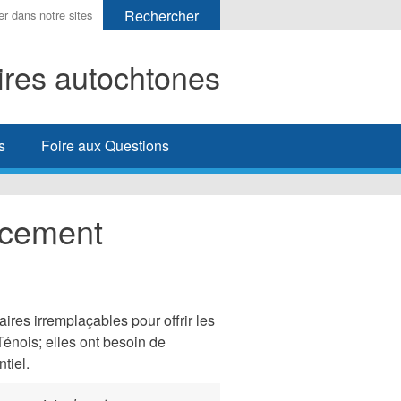
aires autochtones
her
s
Foire aux Questions
ancement
res irremplaçables pour offrir les
énois; elles ont besoin de
tiel.