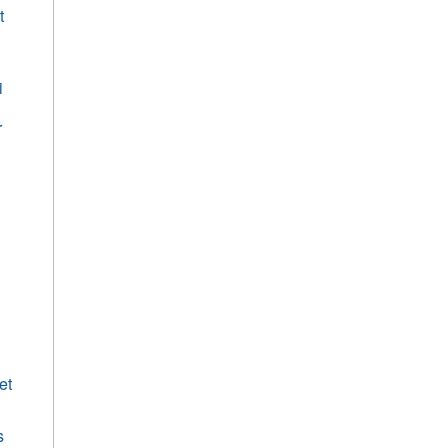
t
i
r
et
s