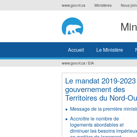
Jump
www.gov.nt.ca
Ministères
Nous join
to
navigation
Min
Accueil
Le Ministère
www.gov.nt.ca
/
EIA
Vous
êtes
Le mandat 2019-2023
gouvernement des
ici
Territoires du Nord-O
Message de la première minist
Accroître le nombre de
logements abordables et
diminuer les besoins impérieu
en matière de logement