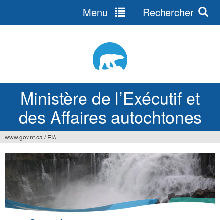
Menu
Rechercher
Jump
to
navigation
Ministère de l’Exécutif et
des Affaires autochtones
www.gov.nt.ca
/
EIA
Vous
êtes
ici