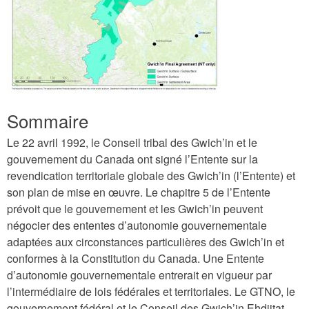
c
h
'
i
n
F
Sommaire
i
Le 22 avril 1992, le Conseil tribal des Gwich’in et le
n
gouvernement du Canada ont signé l’Entente sur la
revendication territoriale globale des Gwich’in (l’Entente) et
a
son plan de mise en œuvre. Le chapitre 5 de l’Entente
l
prévoit que le gouvernement et les Gwich’in peuvent
A
négocier des ententes d’autonomie gouvernementale
g
adaptées aux circonstances particulières des Gwich’in et
conformes à la Constitution du Canada. Une Entente
r
d’autonomie gouvernementale entrerait en vigueur par
e
l’intermédiaire de lois fédérales et territoriales. Le GTNO, le
e
gouvernement fédéral et le Conseil des Gwich’in Ehdiitat