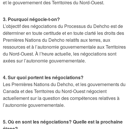
s
et le gouvernement des Territoires du Nord-Ouest.
A
g
3. Pourquoi négocie-t-on?
L’objectif des négociations du Processus du Dehcho est de
r
déterminer en toute certitude et en toute clarté les droits des
e
Premières Nations du Dehcho relatifs aux terres, aux
e
ressources et à l’autonomie gouvernementale aux Territoires
m
du Nord‑Ouest. À l’heure actuelle, les négociations sont
axées sur l’autonomie gouvernementale.
e
n
4. Sur quoi portent les négociations?
t
Les Premières Nations du Dehcho, et les gouvernements du
A
Canada et des Territoires du Nord-Ouest négocient
r
actuellement sur la question des compétences relatives à
e
l’autonomie gouvernementale.
a
5. Où en sont les négociations? Quelle est la prochaine
étape?