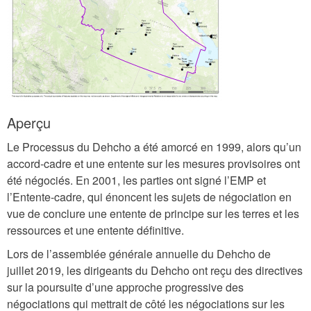
h
c
h
o
F
i
Aperçu
r
s
Le Processus du Dehcho a été amorcé en 1999, alors qu’un
accord-cadre et une entente sur les mesures provisoires ont
t
été négociés. En 2001, les parties ont signé l’EMP et
N
l’Entente-cadre, qui énoncent les sujets de négociation en
a
vue de conclure une entente de principe sur les terres et les
t
ressources et une entente définitive.
i
Lors de l’assemblée générale annuelle du Dehcho de
o
juillet 2019, les dirigeants du Dehcho ont reçu des directives
sur la poursuite d’une approche progressive des
n
négociations qui mettrait de côté les négociations sur les