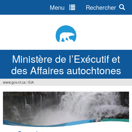
Menu
Rechercher
Jump
to
navigation
Ministère de l’Exécutif et
des Affaires autochtones
www.gov.nt.ca
/
EIA
Vous
êtes
ici