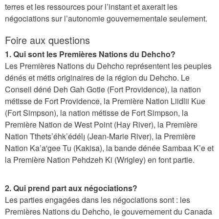
s
terres et les ressources pour l’instant et axerait les
I
négociations sur l’autonomie gouvernementale seulement.
n
Foire aux questions
t
1. Qui sont les Premières Nations du Dehcho?
e
Les Premières Nations du Dehcho représentent les peuples
r
dénés et métis originaires de la région du Dehcho. Le
i
Conseil déné Deh Gah Gotie (Fort Providence), la nation
métisse de Fort Providence, la Première Nation Liidlii Kue
m
(Fort Simpson), la nation métisse de Fort Simpson, la
M
Première Nation de West Point (Hay River), la Première
e
Nation Tthets’éhk’édélı̨ (Jean-Marie River), la Première
a
Nation Ka’a'gee Tu (Kakisa), la bande dénée Sambaa K’e et
la Première Nation Pehdzeh Ki (Wrigley) en font partie.
s
u
2. Qui prend part aux négociations?
r
Les parties engagées dans les négociations sont : les
e
Premières Nations du Dehcho, le gouvernement du Canada